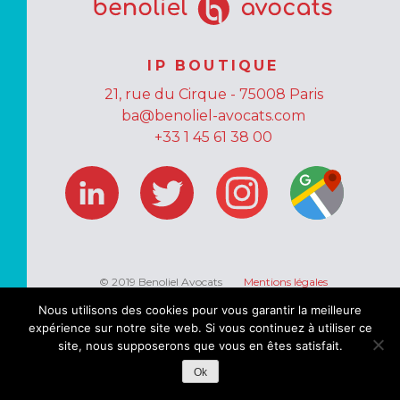
IP BOUTIQUE
21, rue du Cirque - 75008 Paris
ba@benoliel-avocats.com
+33 1 45 61 38 00
© 2019 Benoliel Avocats
Mentions légales
Données personnelles
Nous utilisons des cookies pour vous garantir la meilleure
expérience sur notre site web. Si vous continuez à utiliser ce
Conception : Jasper
Design :
Isabelle Lerouge
site, nous supposerons que vous en êtes satisfait.
Développement :
Olmedo Ponce
Ok