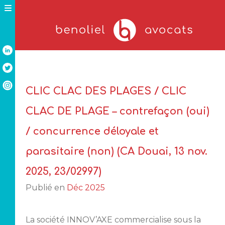
Skip
to
content
CLIC CLAC DES PLAGES / CLIC
CLAC DE PLAGE – contrefaçon (oui)
/ concurrence déloyale et
parasitaire (non) (CA Douai, 13 nov.
2025, 23/02997)
Publié en
Déc 2025
La société INNOV’AXE commercialise sous la