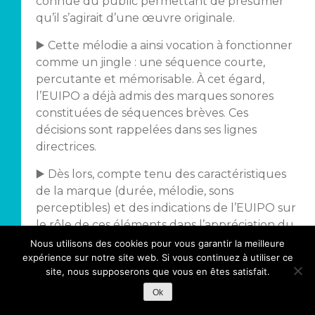
connue du public permettant de présumer
qu’il s’agirait d’une œuvre originale.
▶️ Cette mélodie a ainsi vocation à fonctionner
comme un jingle : une séquence courte,
percutante et mémorisable. À cet égard,
l’EUIPO a déjà admis des marques sonores
constituées de séquences brèves. Ces
décisions sont rappelées dans ses lignes
directrices.
▶️ Dès lors, compte tenu des caractéristiques
de la marque (durée, mélodie, sons
perceptibles) et des indications de l’EUIPO sur
le rôle de ces éléments dans l’appréciation du
caractère distinctif, la chambre de recours a
Nous utilisons des cookies pour vous garantir la meilleure
commis une erreur en concluant à son
expérience sur notre site web. Si vous continuez à utiliser ce
site, nous supposerons que vous en êtes satisfait.
absence de distinctivité au seul motif que le
signe serait « extrêmement court (deux
Ok
secondes) et simple (quatre sons) ».