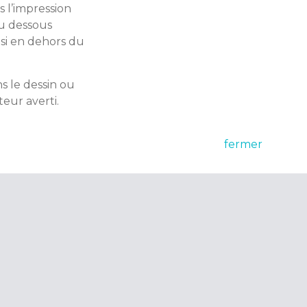
 l’impression
du dessous
nsi en dehors du
ns le dessin ou
teur averti.
fermer