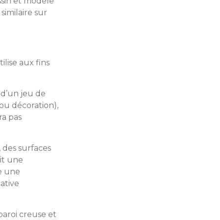
ssin et modèle
similaire sur
ilise aux fins
s d’un jeu de
 ou décoration),
ra pas
 des surfaces
it une
me une
ative
paroi creuse et