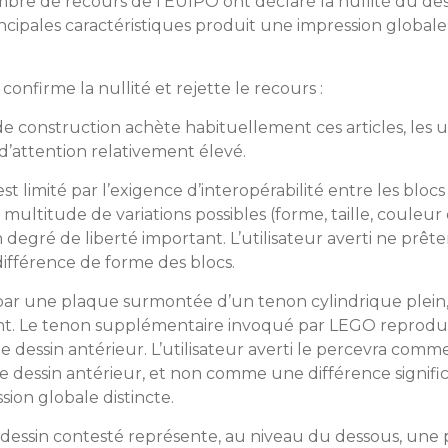
hambre de recours de l’EUIPO ont déclaré la nullité du de
ncipales caractéristiques produit une impression globale 
nfirme la nullité et rejette le recours :
de construction achète habituellement ces articles, les ut
d’attention relativement élevé.
st limité par l’exigence d’interopérabilité entre les bloc
 multitude de variations possibles (forme, taille, couleur
 degré de liberté important. L’utilisateur averti ne prête
 différence de forme des blocs.
t par une plaque surmontée d’un tenon cylindrique plein,
ssant. Le tenon supplémentaire invoqué par LEGO reprodu
le dessin antérieur. L’utilisateur averti le percevra com
 dessin antérieur, et non comme une différence signific
ion globale distincte.
e dessin contesté représente, au niveau du dessous, une 