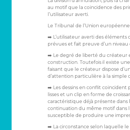
La division d’annulation, puis la c
au motif que la coïncidence des pri
l’utilisateur averti.
Le Tribunal de l’Union européenne co
➡️ L’utilisateur averti des éléments 
prévues et fait preuve d’un niveau 
➡️ Le degré de liberté du créateur e
construction. Toutefois il existe une
faisant que le créateur dispose d’un
d’attention particulière à la simple
➡️ Les dessins en conflit coïnciden
lisses et un clip en forme de croi
caractéristique déjà présente dans 
continuation du même motif dans le
susceptible de produire une impress
➡️ La circonstance selon laquelle l