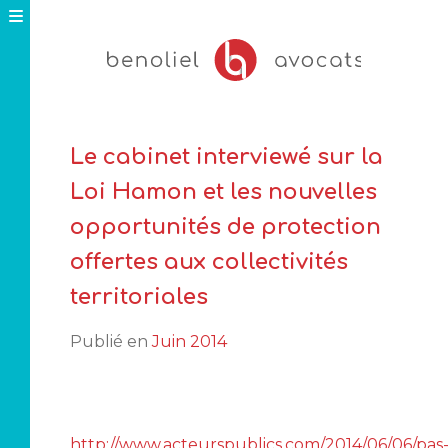
Skip
to
content
Le cabinet interviewé sur la
Loi Hamon et les nouvelles
opportunités de protection
offertes aux collectivités
territoriales
Publié en
Juin 2014
http://www.acteurspublics.com/2014/06/06/pas